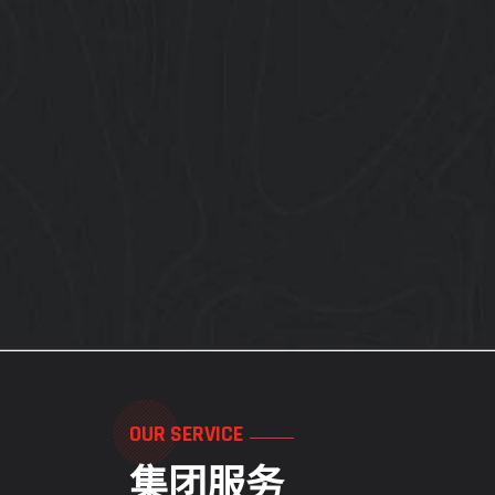
OUR SERVICE
集团服务