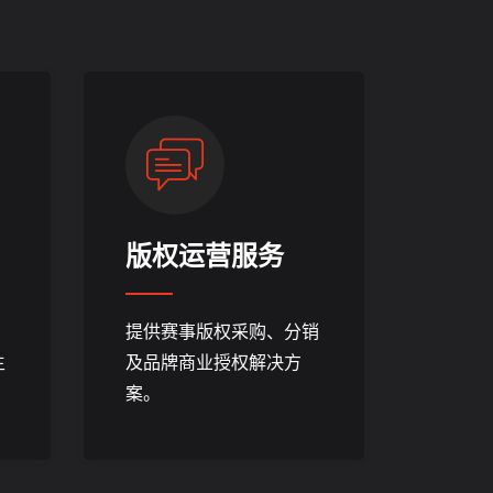
版权运营服务
、
提供赛事版权采购、分销
生
及品牌商业授权解决方
案。