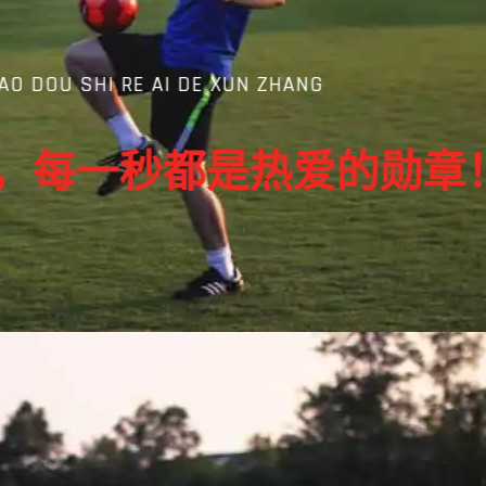
QIU MI SHE QU
🎉球迷
集团服务