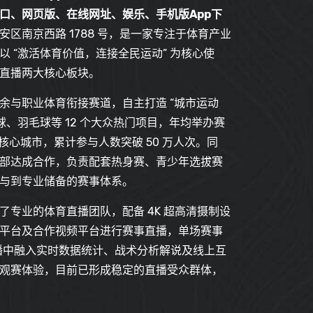
口、网页版、在线网址、娱乐、手机版App下
区南京西路 1788 号，是一家专注于体育产业
 “激活体育价值，连接全民运动” 为核心使
直播两大核心板块。
余与职业体育衔接赛道，自主打造 “城市运动
球、羽毛球等 12 个大众热门项目，年均举办赛
 个核心城市，累计参与人数突破 50 万人次。同
部达成合作，负责配套热身赛、青少年选拔赛
与到专业储备的赛事体系。
了专业的体育直播团队，配备 4K 超高清摄制设
平台及合作视频平台进行赛事直播，单场赛事
直播中融入实时数据统计、战术分析解说及线上互
观赛体验，目前已形成稳定的直播受众群体，