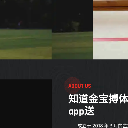
ABOUT US
知道
金宝搏体
app送
成立于 2018 年 3 月的
金